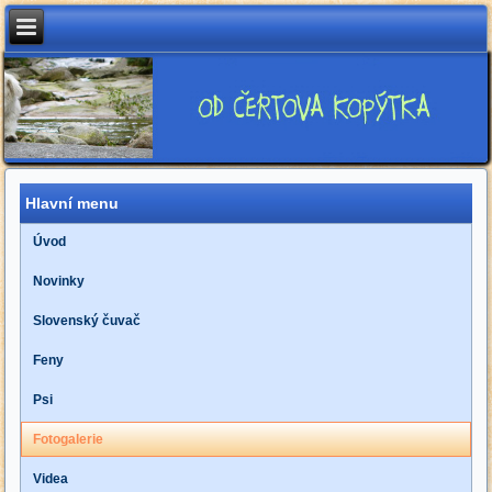
Hlavní menu
Úvod
Novinky
Slovenský čuvač
Feny
Psi
Fotogalerie
Videa