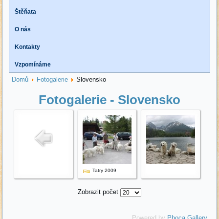
Štěňata
O nás
Kontakty
Vzpomínáme
Domů
Fotogalerie
Slovensko
Fotogalerie - Slovensko
Tatry 2009
Zobrazit počet
Powered by
Phoca Gallery