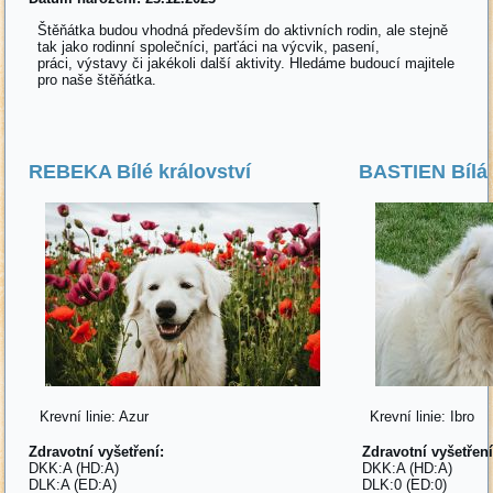
Štěňátka budou vhodná především do aktivních rodin, ale stejně
tak jako rodinní společníci, parťáci na výcvik, pasení,
práci, výstavy či jakékoli další aktivity. Hledáme budoucí majitele
pro naše štěňátka.
REBEKA Bílé království
BASTIEN Bílá
Krevní linie: Azur
Krevní linie: Ibro
Zdravotní vyšetření:
Zdravotní vyšetření
DKK:A (HD:A)
DKK:A (HD:A)
DLK:A (ED:A)
DLK:0 (ED:0)