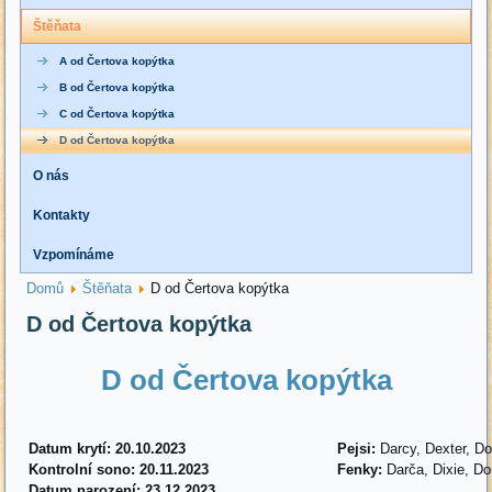
Štěňata
A od Čertova kopýtka
B od Čertova kopýtka
C od Čertova kopýtka
D od Čertova kopýtka
O nás
Kontakty
Vzpomínáme
Domů
Štěňata
D od Čertova kopýtka
D od Čertova kopýtka
D od Čertova kopýtka
Datum krytí: 20.10.2023
Pejsi:
Darcy, Dexter, D
Kontrolní sono: 20.11.2023
Fenky:
Darča, Dixie, D
Datum narození: 23.12.2023