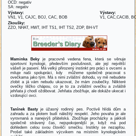
OCD: negativ
SA: negativ
Výstavy:
Výstavy:
VN1, V1, CAJC, BOJ, CAC, BOB
V1, CAC
Zkoušky:
ZZO, NHAT, HWT, IHT TS1, IHT TS2, ZOP, BH-VT
Maminka Beky
je pracovně vedena fena, která se věnuje
sportovní kynologii, především poslušnosti, ale její největší
vášeň je pasení. Má velký přirozený instinkt pro práci s ovcemi a
miluje naši spolupráci, kdy můžeme společně pracovat s
ovečkama jako tým. Má s nimi zvláštní dohodu, vy mě nebudete
zlobit a já vám nebudu ukazovat, že mám zoubečky. Některé
ovečky těžko chápou, co je to za zvláštní ovečku a zvláště
jehňata ji chodí oždibovat. Jehňata zbožňuje, ale dokáže ukecat i
vzdorující ovci.
Tanínek Basty
je úžasný rodinný pes. Poctivě hlídá dům a
zahradu a za plotem budí náležitý respekt. Jeho povaha je ale
vyrovnaná a nanejvýš přátelská. Zbožňuje procházky a jakkoli
společně strávený čas, nejspokojenější je, když má pod
dohledem celou svou člověčí smečku. Instikty se nezapřou.
Prošel také základním výcvikem na místním kynologickém