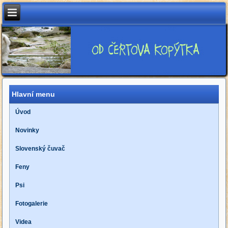
Hlavní menu
Úvod
Novinky
Slovenský čuvač
Feny
Psi
Fotogalerie
Videa