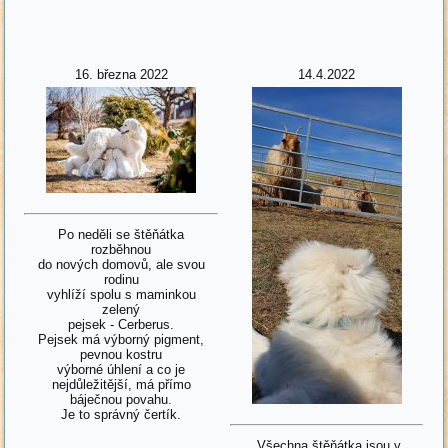
16. března 2022
14.4.2022
Po neděli se štěňátka
rozběhnou
do nových domovů, ale svou
rodinu
vyhlíží spolu s maminkou
zelený
pejsek - Cerberus.
Pejsek má výborný pigment,
pevnou kostru
výborné úhlení a co je
nejdůležitější, má přímo
báječnou povahu.
Je to správný čertík.
Všechna štěňátka jsou v