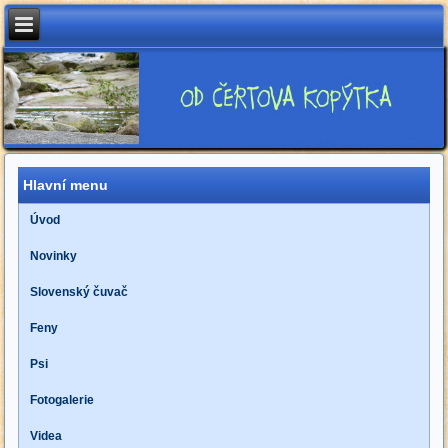
Hlavní menu
Úvod
Novinky
Slovenský čuvač
Feny
Psi
Fotogalerie
Videa