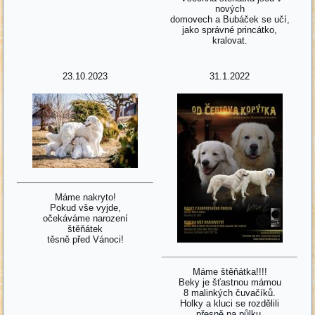
nových
domovech a Bubáček se učí,
jako správné princátko,
kralovat.
23.10.2023
31.1.2022
Máme nakryto!
Pokud vše vyjde,
očekáváme narození
štěňátek
těsně před Vánoci!
Máme štěňátka!!!!
Beky je šťastnou mámou
8 malinkých čuvačíků.
Holky a kluci se rozdělili
přesně na půlku.