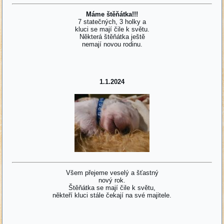
Máme štěňátka!!!
7 statečných, 3 holky a
kluci se mají čile k světu.
Některá štěňátka ještě
nemají novou rodinu.
1.1.2024
Všem přejeme veselý a šťastný
nový rok.
Štěňátka se mají čile k světu,
někteří kluci stále čekají na své majitele.