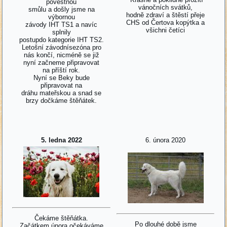
pověstnou
vánočních svátků,
smůlu a došly jsme na
hodně zdraví a štěstí přeje
výbornou
CHS od Čertova kopýtka a
závody IHT TS1 a navíc
všichni četíci
splnily
postupdo kategorie IHT TS2.
Letošní závodnísezóna pro
nás končí, nicméně se již
nyní začneme připravovat
na příští rok.
Nyní se Beky bude
připravovat na
dráhu mateřskou a snad se
brzy dočkáme štěňátek.
5. ledna 2022
6. února 2020
Čekáme štěňátka.
Po dlouhé době jsme
Začátkem února očekáváme