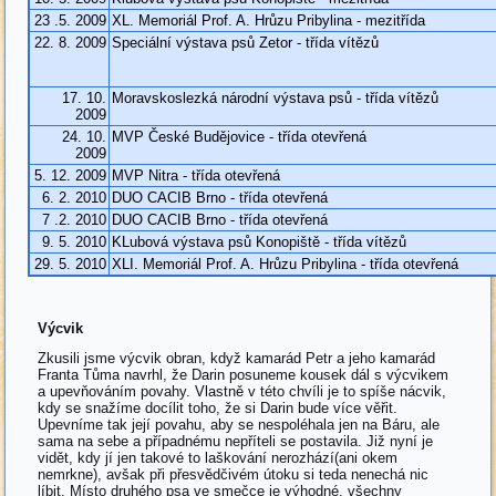
23 .5. 2009
XL. Memoriál Prof. A. Hrůzu Pribylina - mezitřída
22. 8. 2009
Speciální výstava psů Zetor - třída vítězů
17. 10.
Moravskoslezká národní výstava psů - třída vítězů
2009
24. 10.
MVP České Budějovice - třída otevřená
2009
5. 12. 2009
MVP Nitra - třída otevřená
6. 2. 2010
DUO CACIB Brno - třída otevřená
7 .2. 2010
DUO CACIB Brno - třída otevřená
9. 5. 2010
KLubová výstava psů Konopiště - třída vítězů
29. 5. 2010
XLI. Memoriál Prof. A. Hrůzu Pribylina - třída otevřená
Výcvik
Zkusili jsme výcvik obran, když kamarád Petr a jeho kamarád
Franta Tůma navrhl, že Darin posuneme kousek dál s výcvikem
a upevňováním povahy. Vlastně v této chvíli je to spíše nácvik,
kdy se snažíme docílit toho, že si Darin bude více věřit.
Upevníme tak její povahu, aby se nespoléhala jen na Báru, ale
sama na sebe a případnému nepříteli se postavila. Již nyní je
vidět, kdy jí jen takové to laškování nerozhází(ani okem
nemrkne), avšak při přesvědčivém útoku si teda nenechá nic
líbit. Místo druhého psa ve smečce je výhodné, všechny