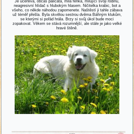
Je učenlivá, občas paličatá, milá fenka, milující svoji rodinu,
neagresivní hlídač s hlubokým hlasem. Ničitelka krabic, bot a
všeho, co někde náhodou zapomenete. Naštěstí ji tahle zábava
už téměř přešla. Byla skvělou sestrou dvěma Bářiným klukům,
se kterými si pořád hrála. Brzy si svůj úkol bude moci
zopakovat. Věkem se stává rozumnější, ale stále je jako velké
hravé štěně.