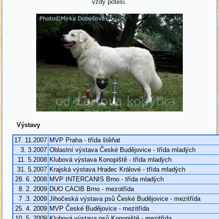
vždy potěší.
Výstavy
17. 11.2007
MVP Praha - třída štěňat
3. 3.2007
Oblastní výstava České Budějovice - třída mladých
11. 5.2008
Klubová výstava Konopiště - třída mladých
31. 5.2007
Krajská výstava Hradec Králové - třída mladých
28. 6. 2008
MVP INTERCANIS Brno - třída mladých
8. 2. 2009
DUO CACIB Brno - mezotřída
7 .3. 2009
Jihočeská výstava psů České Budějovice - mezitřída
25. 4. 2009
MVP České Budějovice - mezitřída
10. 5. 2009
Klubová výstava psů Konopiště - mezitřída