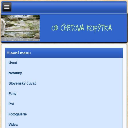
Hlavní menu
Úvod
Novinky
Slovenský čuvač
Feny
Psi
Fotogalerie
Videa