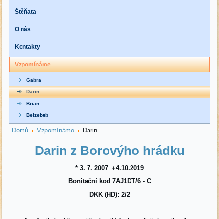
Štěňata
O nás
Kontakty
Vzpomínáme
Gabra
Darin
Brian
Belzebub
Domů
Vzpomínáme
Darin
Darin z Borovýho hrádku
* 3. 7. 2007 +4.10.2019
Bonitační kod 7AJ1DT/6 - C
DKK (HD): 2/2