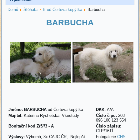
Domů
Štěňata
B od Čertova kopýtka
Barbucha
BARBUCHA
Jméno:
BARBUCHA
od Čertova kopýtka
DKK:
A/A
Majitel:
Kateřina Rychetská, Všestudy
Číslo čipu:
203
096 100 123 554
Bonitační kod Z/5//3 - A
Číslo zápisu:
CLP/1611
Výstavy:
Výborná, 3x CAJC ČR, Nejlepší
Fotogalerie
CHS