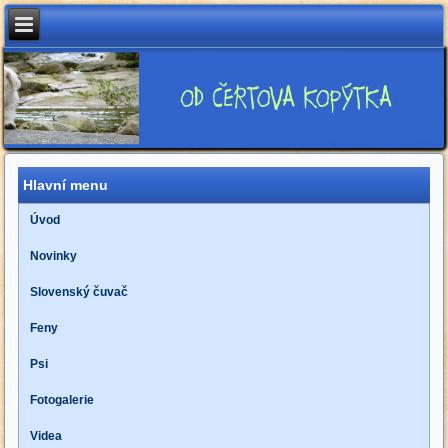
Hlavní menu
Úvod
Novinky
Slovenský čuvač
Feny
Psi
Fotogalerie
Videa