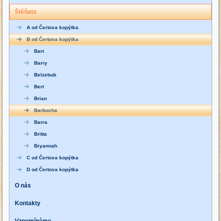
Štěňata
A od Čertova kopýtka
B od Čertova kopýtka
Bart
Barry
Belzebub
Bert
Brian
Barbucha
Barra
Britta
Bryannah
C od Čertova kopýtka
D od Čertova kopýtka
O nás
Kontakty
Vzpomínáme