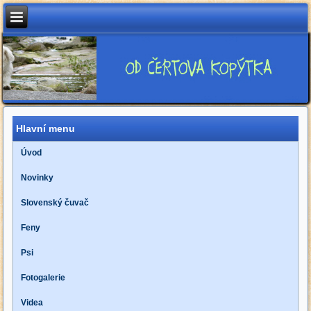
Hlavní menu
Úvod
Novinky
Slovenský čuvač
Feny
Psi
Fotogalerie
Videa