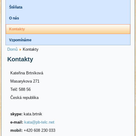
Štěňata
O nás
Kontakty
Vzpomínáme
Domů
Kontakty
Kontakty
Kateřina Brtníková
Masarykova 271
Telč 588 56
Česká republika
skype:
kata.brtnik
e-mail:
kata@pb-telc.net
mobil:
+420 608 230 033