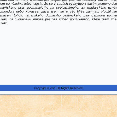
sem po několika letech zjistil, že se v Tatrách vyskytuje zvláštní plemeno d
astýřského psa, upomínajícího na světoznámého, za maďarského uzná
omondora nebo kuvasze, začal jsem se o věc blíže zajímati. Použil js
značení tohoto tatranského domácího pastýřského psa Čapkova pojme
uvaš, na Slovensku mnoze pro psa vůbec používaného, které jsem zčeš
uvač.
Copyright © 2020. All Rights Reserved.