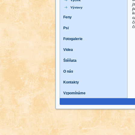
Výcvik
j
Výstavy
p
k
Feny
o
č
č
Psi
Fotogalerie
Videa
Štěňata
O nás
Kontakty
Vzpomínáme