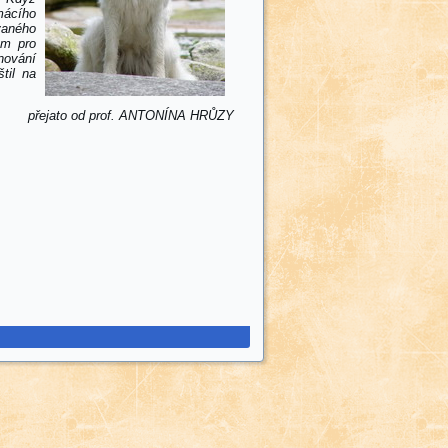
omácího
vaného
em pro
nování
til na
přejato od prof. ANTONÍNA HRŮZY