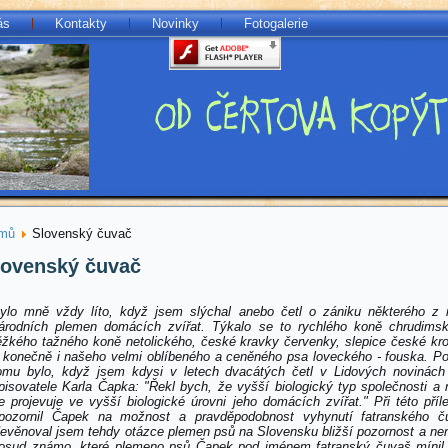
ás
Kontakty
Novinky
Fotogalerie
mů
Slovenský čuvač
lovenský čuvač
ylo mně vždy líto, když jsem slýchal anebo četl o zániku některého z 
árodních plemen domácích zvířat. Týkalo se to rychlého koně chrudims
ěžkého tažného koně netolického, české kravky červenky, slepice české kr
 konečně i našeho velmi oblíbeného a ceněného psa loveckého - fouska. P
omu bylo, když jsem kdysi v letech dvacátých četl v Lidových novinách
pisovatele Karla Čapka: "Řekl bych, že vyšší biologický typ společnosti a 
e projevuje ve vyšší biologické úrovni jeho domácích zvířat." Při této příle
pozornil Čapek na možnost a pravděpodobnost vyhynutí fatranského č
evěnoval jsem tehdy otázce plemen psů na Slovensku bližší pozornost a ne
osud známo, které plemeno psů Čapek pod jménem fatranský čuvaš mínil