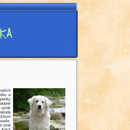
našich
kého a
openky
odobně
 výrok
národa
žitosti
uvaše.
ní mně
. Když