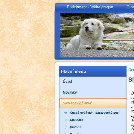
Enrichment - White dragon
O n
Do
Hlavní menu
S
Úvod
Novinky
B
n
t
Slovenský čuvač
a
t
Čuvač ovčácký i pastevecký pes
s
s
Standard
u
Historie
N
d