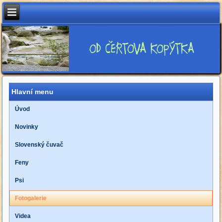
Hlavní menu
Úvod
Novinky
Slovenský čuvač
Feny
Psi
Fotogalerie
Videa