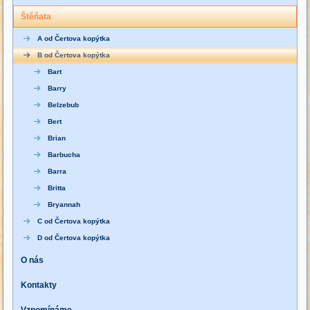
Štěňata
A od Čertova kopýtka
B od Čertova kopýtka
Bart
Barry
Belzebub
Bert
Brian
Barbucha
Barra
Britta
Bryannah
C od Čertova kopýtka
D od Čertova kopýtka
O nás
Kontakty
Vzpomínáme