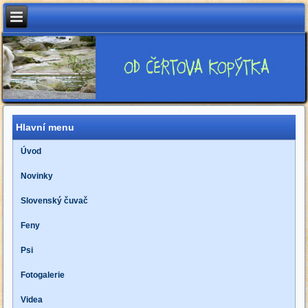
Hlavní menu
Úvod
Novinky
Slovenský čuvač
Feny
Psi
Fotogalerie
Videa