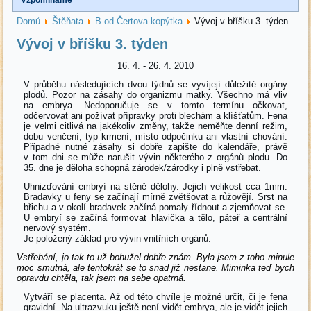
Domů
Štěňata
B od Čertova kopýtka
Vývoj v bříšku 3. týden
Vývoj v bříšku 3. týden
16. 4. - 26. 4. 2010
V průběhu následujících dvou týdnů se vyvíjejí důležité orgány
plodů. Pozor na zásahy do organizmu matky. Všechno má vliv
na embrya. Nedoporučuje se v tomto termínu očkovat,
odčervovat ani požívat přípravky proti blechám a klíšťatům. Fena
je velmi citlivá na jakékoliv změny, takže neměňte denní režim,
dobu venčení, typ krmení, místo odpočinku ani vlastní chování.
Případné nutné zásahy si dobře zapište do kalendáře, právě
v tom dni se může narušit vývin některého z orgánů plodu. Do
35. dne je děloha schopná zárodek/zárodky i plně vstřebat.
Uhnizďování embryí na stěně dělohy. Jejich velikost cca 1mm.
Bradavky u feny se začínají mírně zvětšovat a růžovějí. Srst na
břichu a v okolí bradavek začíná pomaly řídnout a zjemňovat se.
U embryí se začíná formovat hlavička a tělo, páteř a centrální
nervový systém.
Je položený základ pro vývin vnitřních orgánů.
Vstřebání, jo tak to už bohužel dobře znám. Byla jsem z toho minule
moc smutná, ale tentokrát se to snad již nestane. Miminka teď bych
opravdu chtěla, tak jsem na sebe opatrná.
Vytváří se placenta. Až od této chvíle je možné určit, či je fena
gravidní. Na ultrazvuku ještě není vidět embrya, ale je vidět jejich