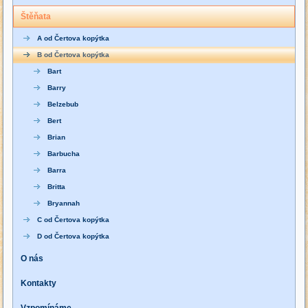
Štěňata
A od Čertova kopýtka
B od Čertova kopýtka
Bart
Barry
Belzebub
Bert
Brian
Barbucha
Barra
Britta
Bryannah
C od Čertova kopýtka
D od Čertova kopýtka
O nás
Kontakty
Vzpomínáme