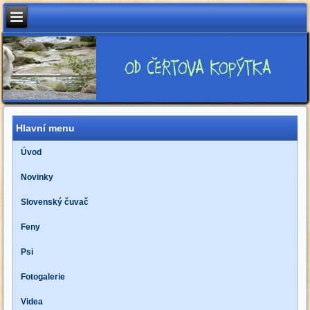
Hlavní menu
Úvod
Novinky
Slovenský čuvač
Feny
Psi
Fotogalerie
Videa