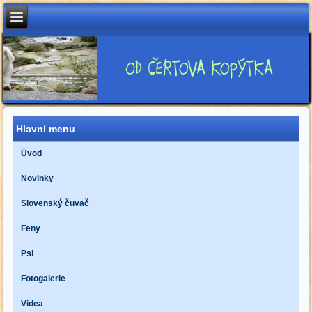
Hlavní menu
Úvod
Novinky
Slovenský čuvač
Feny
Psi
Fotogalerie
Videa