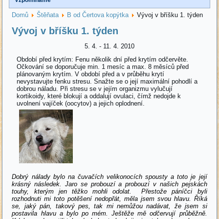
Domů
Štěňata
B od Čertova kopýtka
Vývoj v bříšku 1. týden
Vývoj v bříšku 1. týden
5. 4. - 11. 4. 2010
Období před krytím: Fenu několik dní před krytím odčervěte.
Očkování se doporučuje min. 1 mesíc a max. 8 měsíců před
plánovaným krytím. V období před a v průběhu krytí
nevystavujte fenku stresu. Snažte se o její maximální pohodlí a
dobrou náladu. Při stresu se v jejím organizmu vylučují
kortikoidy, které blokují a oddalují ovulaci, čímž nedojde k
uvolnení vajíček (oocytov) a jejich oplodnení.
Dobrý nálady bylo na čuvačích velikonocích spousty a toto je její
krásný následek. Jaro se probouzí a probouzí v našich pejskách
touhy, kterým jen těžko mohli odolat. Přestože páníčci byli
rozhodnuti mi toto potěšení nedopřát, měla jsem svou hlavu. Říká
se, jaký pán, takový pes, tak mi nemůžou nadávat, že jsem si
postavila hlavu a bylo po mém. Ještěže mě odčervují průběžně.