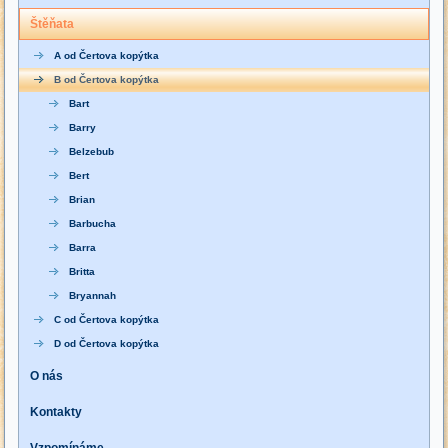
Štěňata
A od Čertova kopýtka
B od Čertova kopýtka
Bart
Barry
Belzebub
Bert
Brian
Barbucha
Barra
Britta
Bryannah
C od Čertova kopýtka
D od Čertova kopýtka
O nás
Kontakty
Vzpomínáme