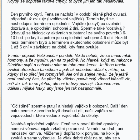
Kdyby se dopustili takové chyby, to bych jim jen tak nedarovala.
Den prvního krytí. Fena se nachází v období těsně před ovulací,
případně už ovuluje (uvolňovaní vajíček). Termín krytí se
neshoduje s termínem oplodnění. Vajíčko (oocyt) po uvolnění
dozrává a je oplodnění schopné 2 dni. Spermie také “dozrávají“
(zbavují se biologicky aktivních substancí ze svého povrchu) 6-
10 hod. po krytí a potom jsou oplodnění schopné 4-6 dní. Rozdíl
mezi termínem krytí a termínem skutečného oplodnění může byť
1 až 6 dní v závislosti na době, kdy fena ovuluje.
V
mém případě Velikonoční pondělí. Nikdo netuší, že se mnou mlátí
hormony, a že myslím, jen na to jedině. No hlavně, když mi nakonce
Dínáčka pujčí a nebudou nám do toho moc kecat. Je třeba trochu
uvolnit atmosferu tanečkem a pak už nebudem otálet s ničím, co
kdyby si to přeci jen rozmysleli. Ale oni si stejně myslí, že je ještě
není správný čas, že přeci by všichni psové celý víkend bláznili víc,
né? Jo, tak to se pletou, ale oni to brzy poznají. Dokonce nám
udělali i nějaké fotky, aby jsme jen tak nezapomněli.
"Očištěné" spermie putují a hledají vajíčko k oplození. Další den
pak spermie z prvního krytí dosahují cíl, našli vajíčka ve
vejcovodech, které vedou z vaječníků do dělohy.
Nastává oplodnění vajíček. Feně se v první třetině gravidity
nemusí věnovat nijak zvláštní pozornost. Nemění se druh, ani
množství krmiva. Můžeme jí dopřát tolik pohybu, na kolik je
zvyklá a sama vyžaduje. Je však dobré dbát na to, aby se v